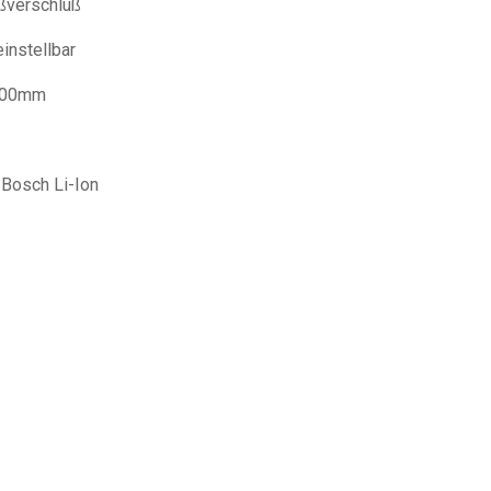
ßverschluß
nstellbar
200mm
sch Li-Ion