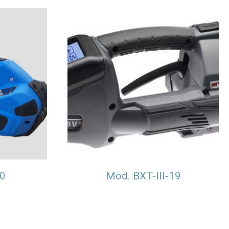
0
Mod. BXT-III-19