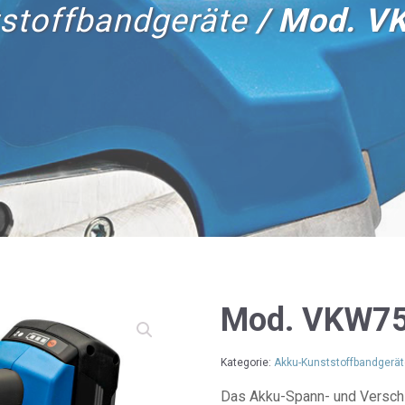
stoffbandgeräte
/ Mod. V
Mod. VKW7
Kategorie:
Akku-Kunststoffbandgerät
Das Akku-Spann- und Versch