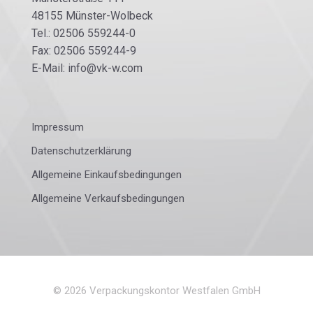
48155 Münster-Wolbeck
Tel.: 02506 559244-0
Fax: 02506 559244-9
E-Mail: info@vk-w.com
Impressum
Datenschutzerklärung
Allgemeine Einkaufsbedingungen
Allgemeine Verkaufsbedingungen
©
2026
Verpackungskontor Westfalen GmbH