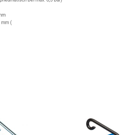
 mm
 mm (