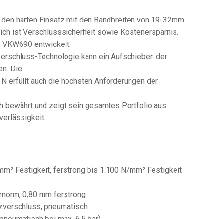
r den harten Einsatz mit den Bandbreiten von 19-32mm.
ich ist Verschlusssicherheit sowie Kostenersparnis.
 VKW690 entwickelt.
verschluss-Technologie kann ein Aufschieben der
en. Die
 N erfüllt auch die höchsten Anforderungen der
h bewährt und zeigt sein gesamtes Portfolio aus
verlässigkeit.
mm² Festigkeit, ferstrong bis 1.100 N/mm² Festigkeit
ernorm, 0,80 mm ferstrong
nzverschluss, pneumatisch
(pneumatisch bei max. 6,5 bar)