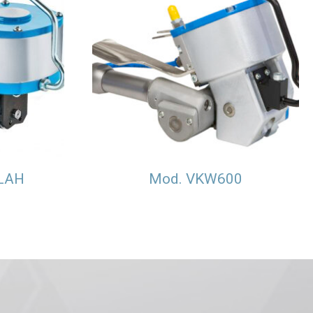
LAH
Mod. VKW600