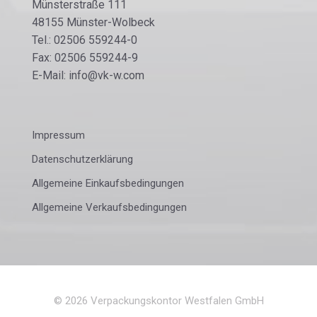
Münsterstraße 111
48155 Münster-Wolbeck
Tel.: 02506 559244-0
Fax: 02506 559244-9
E-Mail: info@vk-w.com
Impressum
Datenschutzerklärung
Allgemeine Einkaufsbedingungen
Allgemeine Verkaufsbedingungen
©
2026
Verpackungskontor Westfalen GmbH